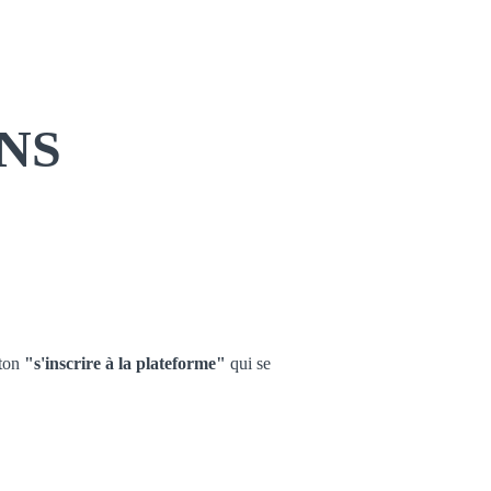
FAQ
Ressources
Se connecter
S'inscrire
NS
ton
"s'inscrire à la plateforme"
qui se