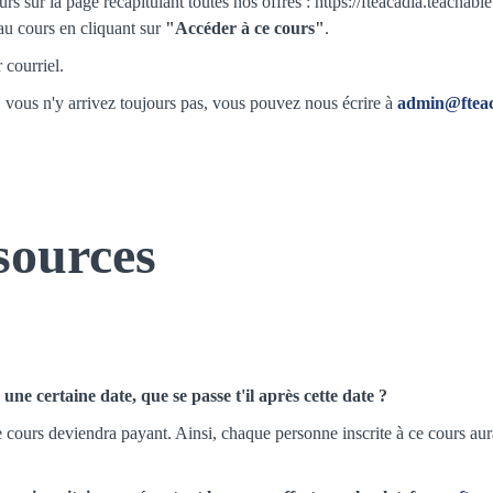
urs sur la page récapitulant toutes nos offres :
https://fteacadia.teachabl
 au cours en cliquant sur
"Accéder à ce cours"
.
 courriel.
, vous n'y arrivez toujours pas, vous pouvez nous écrire à
admin@ftea
sources
une certaine date, que se passe t'il après cette date ?
e cours deviendra payant. Ainsi, chaque personne inscrite à ce cours aura